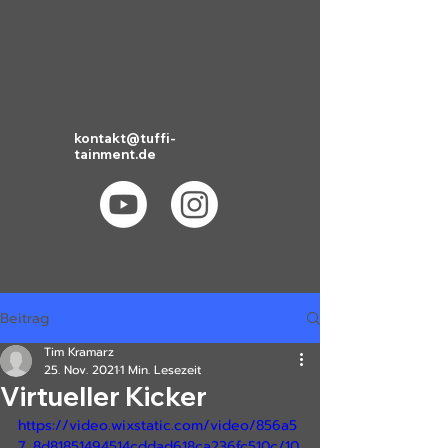
kontakt@tuffi-
tainment.de
Beitrag
Tim Kramarz
25. Nov. 2021
1 Min. Lesezeit
Virtueller Kicker
https://video.wixstatic.com/video/856a5
7_8d81851494514cddad618ca236fc510c/10